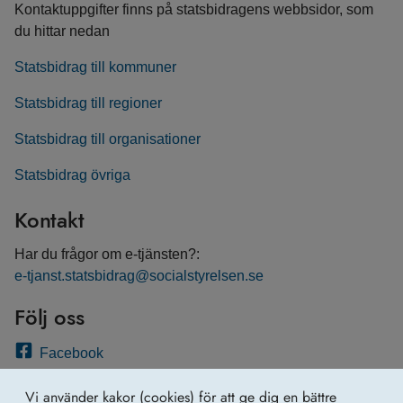
Kontaktuppgifter finns på statsbidragens webbsidor, som
du hittar nedan
Statsbidrag till kommuner
Statsbidrag till regioner
Statsbidrag till organisationer
Statsbidrag övriga
Kontakt
Har du frågor om e-tjänsten?:
e-tjanst.statsbidrag@socialstyrelsen.se
Följ oss
Facebook
Twitter
Vi använder kakor (cookies) för att ge dig en bättre