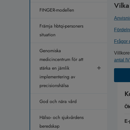
Vilka
FINGER-modellen
Anvisni
Främja hbtqi-personers
Fördeln
situation
Frågor 
Genomiska
Villkore
medicincentrum för att
antal I
stärka en jämlik
implementering av
precisionshälsa
K
God och nära vård
Ök
Hälso- och sjukvårdens
E-
beredskap