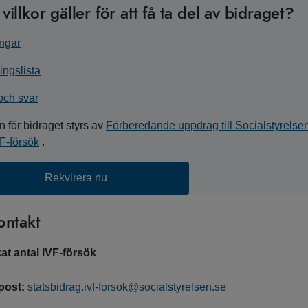
 villkor gäller för att få ta del av bidraget?
ngar
ingslista
och svar
n för bidraget styrs av
Förberedande uppdrag till Socialstyrelse
VF-försök
.
Rekvirera nu
ontakt
at antal IVF-försök
post:
statsbidrag.ivf-forsok@socialstyrelsen.se