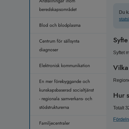
Anställningar inom
beredskapsområdet
Du k
stat
Blod och blodplasma
Syft
Centrum för sällsynta
diagnoser
Syftet m
Elektronisk kommunikation
Vilk
Regione
En mer förebyggande och
kunskapsbaserad socialtjänst
Hur s
- regionala samverkans- och
stödstrukturerna
Totalt 
Fördeln
Familjecentraler