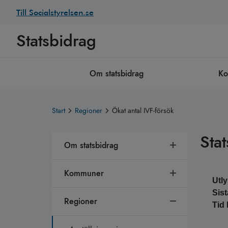
Till Socialstyrelsen.se
Statsbidrag
Om statsbidrag
K
Start
Regioner
Ökat antal IVF-försök
Stat
Om statsbidrag
Kommuner
Utl
Sis
Regioner
Tid 