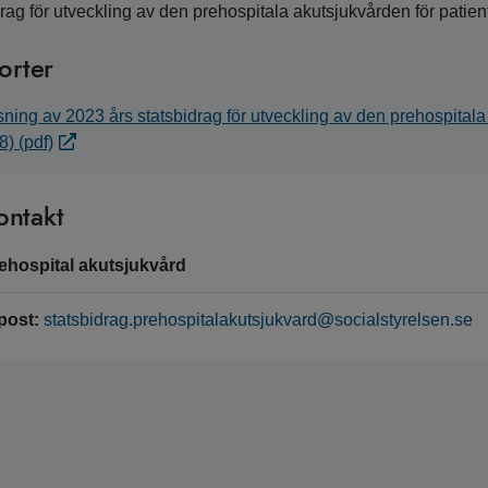
drag för utveckling av den prehospitala akutsjukvården för patie
orter
ning av 2023 års statsbidrag för utveckling av den prehospitala
8) (pdf)
ontakt
ehospital akutsjukvård
post:
statsbidrag.prehospitalakutsjukvard@socialstyrelsen.se