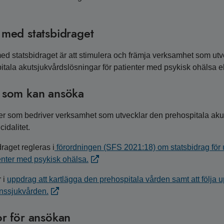
 med statsbidraget
med statsbidraget är att stimulera och främja verksamhet som utve
itala akutsjukvårdslösningar för patienter med psykisk ohälsa ell
a som kan ansöka
r som bedriver verksamhet som utvecklar den prehospitala akut
cidalitet.
raget regleras i
förordningen (SFS 2021:18) om statsbidrag för 
ienter med psykisk ohälsa.
 i
uppdrag att kartlägga den prehospitala vården samt att följa
nssjukvården.
or för ansökan