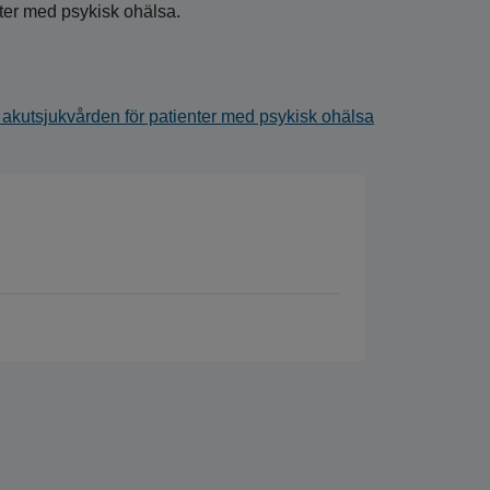
nter med psykisk ohälsa.
 akutsjukvården för patienter med psykisk ohälsa