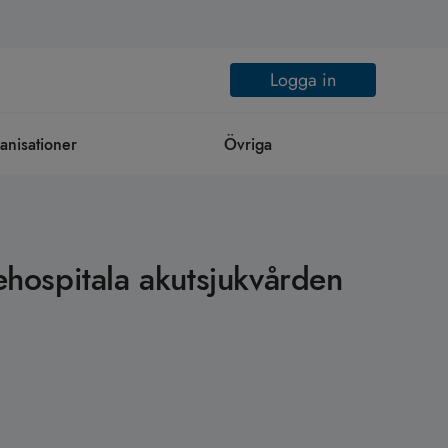
Logga in
anisationer
Övriga
ehospitala akutsjukvården