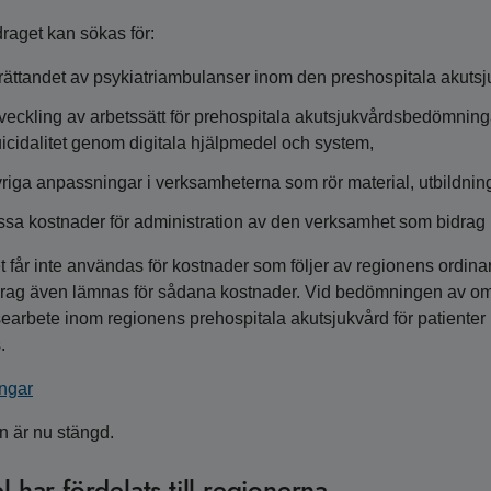
draget kan sökas för:
rättandet av psykiatriambulanser inom den preshospitala akuts
veckling av arbetssätt för prehospitala akutsjukvårdsbedömning
icidalitet genom digitala hjälpmedel och system,
riga anpassningar i verksamheterna som rör material, utbildning
ssa kostnader för administration av den verksamhet som bidrag 
t får inte användas för kostnader som följer av regionens ordinar
drag även lämnas för sådana kostnader. Vid bedömningen av om 
searbete inom regionens prehospitala akutsjukvård för patienter m
.
ngar
 är nu stängd.
 har fördelats till regionerna