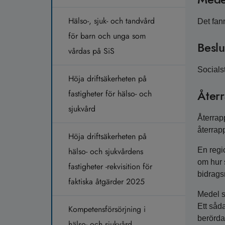
Hälso-, sjuk- och tandvård
Det fan
för barn och unga som
Beslu
vårdas på SiS
Socialst
Höja driftsäkerheten på
Återr
fastigheter för hälso- och
sjukvård
Återrapp
återrap
Höja driftsäkerheten på
hälso- och sjukvårdens
En regi
om hur 
fastigheter -rekvisition för
bidrags
faktiska åtgärder 2025
Medel s
Ett såda
Kompetensförsörjning i
berörda
hälso- och sjukvård