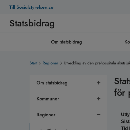
Till Socialstyrelsen.se
Statsbidrag
Om statsbidrag
K
Start
Regioner
Utveckling av den prehospitala akutsju
Sta
Om statsbidrag
för
Kommuner
Regioner
Utl
Sis
Tid 