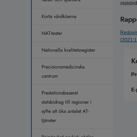
statsbi
Korta vårdköerna
Rapp
NAT-tester
Redovis
(2021:1
Nationella kvalitetsregister
K
Precisionsmedicinska
Pr
centrum
E-
Prestationsbaserat
statsbidrag till regioner i
syfte att öka antalet AT-
tjänster