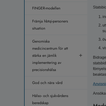
Statsbi
FINGER-modellen
in
Främja hbtqi-personers
ut
situation
su
öv
Genomiska
medicincentrum för att
vi
stärka en jämlik
Bidrage
implementering av
statsbi
förnyel
precisionshälsa
beaktas
God och nära vård
Anvisni
Ansökan
Hälso- och sjukvårdens
beredskap
Medel