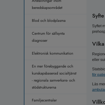
Anställningar inom
beredskapsområdet
Syfte
Blod och blodplasma
Syftet 
prehosp
Centrum för sällsynta
diagnoser
Vilk
Elektronisk kommunikation
Regione
eller sui
En mer förebyggande och
Statsbid
kunskapsbaserad socialtjänst
för pat
- regionala samverkans- och
Läs mer
stödstrukturerna
ambula
Familjecentraler
Villk