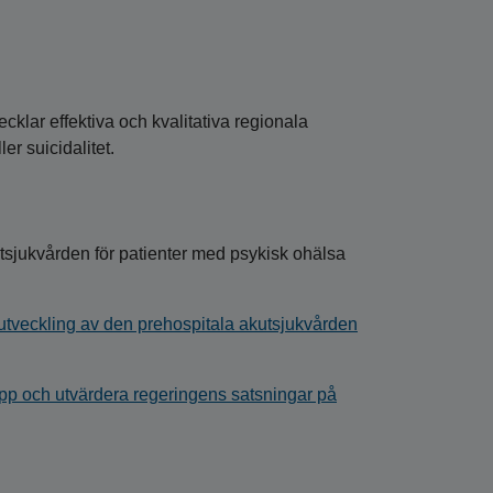
cklar effektiva och kvalitativa regionala
er suicidalitet.
sjukvården för patienter med psykisk ohälsa
utveckling av den prehospitala akutsjukvården
 upp och utvärdera regeringens satsningar på