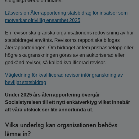
slutgiltiga webbformuläret.
Läsversion Återrapportering statsbidrag för insatser som
motverkar ofrivillig ensamhet 2025
En revisor ska granska organisationens redovisning av hur
statsbidraget använts. Revisorns rapport ska bifogas
återrapporteringen. Om bidraget är fem prisbasbelopp eller
högre ska granskningen göras av en auktoriserad eller
godkänd revisor, så kallad kvalificerad revisor.
Vägledning för kvalificerad revisor inför granskning av
beviljat statsbidrag
Under 2025 års återrapportering övergår
Socialstyrelsen till ett nytt enkätverktyg vilket innebär
att våra utskick ser lite annorlunda ut.
Vilka underlag kan organisationen behöva
lämna in?