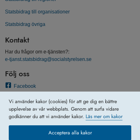
Statsbidrag till organisationer
Statsbidrag övriga
Kontakt
Har du frågor om e-tjänsten?:
e-tjanst.statsbidrag@socialstyrelsen.se
Följ oss
Facebook
Twitter
Vi använder kakor (cookies) för att ge dig en bättre
Linkedin
upplevelse av vår webbplats. Genom att surfa vidare
godkänner du att vi använder kakor.
Läs mer om kakor
Acceptera alla kakor